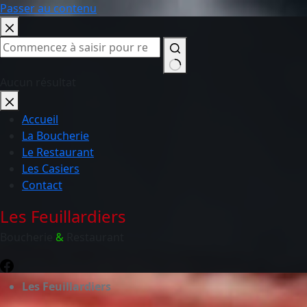
Passer au contenu
Aucun résultat
Accueil
La Boucherie
Le Restaurant
Les Casiers
Contact
Les Feuillardiers
Boucherie
&
Restaurant
Les Feuillardiers