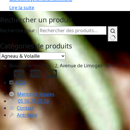
Lire la suite
Rechercher un produit
Recherche pour :
Catégories de produits
Boucherie Heurtier : 2, Avenue de Limoges - 87170 Isle
CGV
Mentions légales
05 55 71 20 33
Contact
AntrAsite