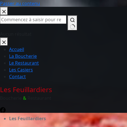
Passer au contenu
Aucun résultat
Accueil
La Boucherie
Le Restaurant
Les Casiers
Contact
Les Feuillardiers
Boucherie
&
Restaurant
Les Feuillardiers