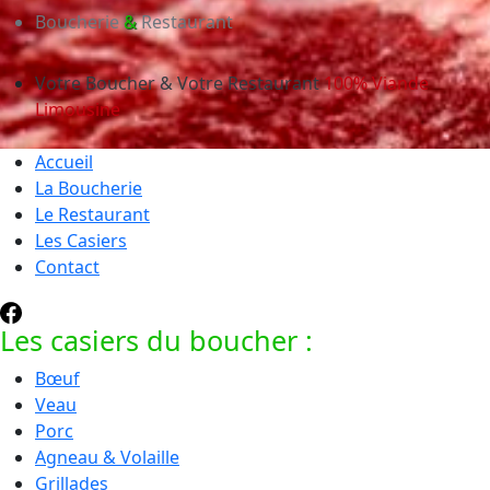
Boucherie
&
Restaurant
Votre Boucher & Votre Restaurant
100% Viande
Limousine
Accueil
La Boucherie
Le Restaurant
Les Casiers
Contact
Les casiers du boucher :
Bœuf
Veau
Porc
Agneau & Volaille
Grillades