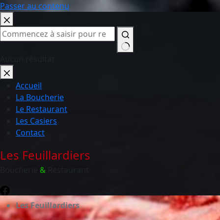
Passer au contenu
Aucun résultat
Accueil
La Boucherie
Le Restaurant
Les Casiers
Contact
Les Feuillardiers
Boucherie
&
Restaurant
Les Feuillardiers